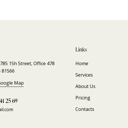
Links
85 15h Street, Office 478
Home
e 81566
Services
Google Map
About Us
Pricing
41 25 69
Contacts
il.com