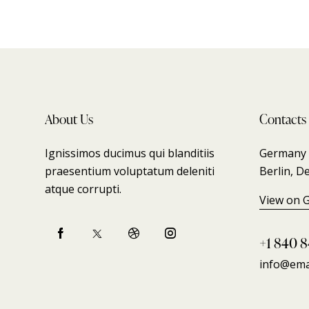
About Us
Contacts
Ignissimos ducimus qui blanditiis
Germany 7
praesentium voluptatum deleniti
Berlin, D
atque corrupti.
View on 
+1 840 8
info@ema