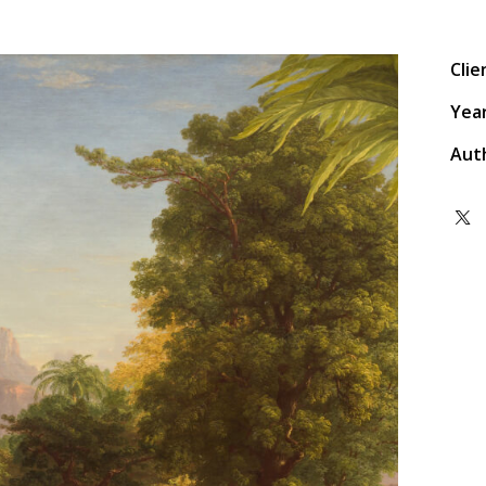
Clie
Yea
Aut