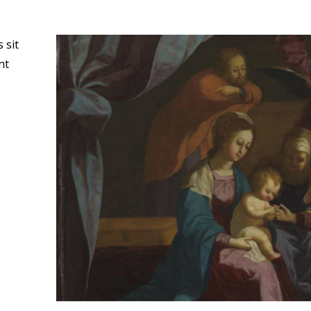
 sit
nt