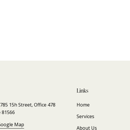
Links
85 15h Street, Office 478
Home
e 81566
Services
Google Map
About Us